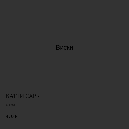
Виски
КАТТИ САРК
40 мл
470
₽