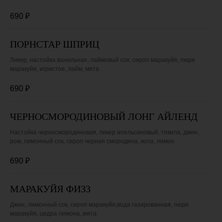
690
₽
ПОРНСТАР ШПРИЦ
Ликер, настойка ванильная, лаймовый сок, сироп маракуйя, пюре
маракуйя, игристое, лайм, мята
690
₽
ЧЕРНОСМОРОДИНОВЫЙ ЛОНГ АЙЛЕНД
Настойка черносмородиновая, ликер апельсиновый, текила, джин,
ром, лимонный сок, сироп черная смородина, кола, лимон
690
₽
МАРАКУЙЯ ФИЗЗ
Джин, лимонный сок, сироп маракуйя,вода газированная, пюре
маракуйя, цедра лимона, мята