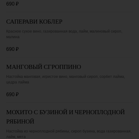
690
₽
САПЕРАВИ КОБЛЕР
Красное сухое вино, газированная вода, лайм, малиновый сироп,
малина
690
₽
МАНГОВЫЙ СГРОППИНО
Настойка манговая, игристое вино, манговый сироп, сорбет лайма,
цедра лайма
690
₽
МОХИТО С БУЗИНОЙ И ЧЕРНОПЛОДНОЙ
РЯБИНОЙ
Настойка из черноплодной рябины, сироп бузина, вода газированная,
лайм, мята