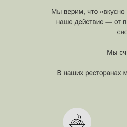
Мы верим, что «вкусно 
наше действие — от п
сн
Мы счи
В наших ресторанах м