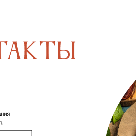
ания
ru