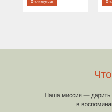
Откликнуться
Отк
Что
Наша миссия — дарить 
в воспоминан