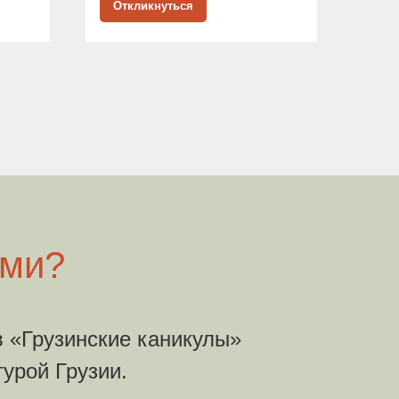
Откликнуться
От
ыми?
 «Грузинские каникулы»
турой Грузии.